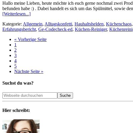
Hallo meine Lieben, heute möchte ich euch gerne nochmal zwei Produ
befunden habe :) . Dabei handelt es sich um das Spülmittel, sowie 
[Weiterlesen...]
Kategorie:
Allgemein
,
Alltagskonfetti
,
Hauhaltshelden
,
Küchenchaos
Erfahrungsbericht
,
Ge-Codecheck-ed
,
Küchen-Reiniger
,
Küchenreini
« Vorherige Seite
1
2
3
4
5
Nächste Seite »
Suchst du was?
Hier schreibt: