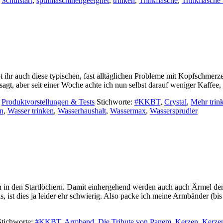
,
Schulstart
,
spülmaschinengeeignet
,
trinken
,
Trinkflasche
,
Trinkflasche
t ihr auch diese typischen, fast alltäglichen Probleme mit Kopfschm
esagt, aber seit einer Woche achte ich nun selbst darauf weniger Kaffee,
,
Produktvorstellungen & Tests
Stichworte:
#KKBT
,
Crystal
,
Mehr trin
ln
,
Wasser trinken
,
Wasserhaushalt
,
Wassermax
,
Wassersprudler
on in den Startlöchern. Damit einhergehend werden auch auch Ärmel 
is, ist dies ja leider ehr schwierig. Also packe ich meine Armbänder (
Stichworte:
#KKBT
,
Armband
,
Die Tribute von Panem
,
Kerzen
,
Kerzen