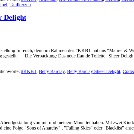
lpel
,
Taufkerzen
r Delight
orstellung für euch, denn im Rahmen des #KKBT hat uns "Mäurer & Wir
g gestellt. Die Verpackung: Das neue Eau de Toilette "Sheer Delight
Stichworte:
#KKBT
,
Betty Barclay
,
Betty Barclay Sheer Delight
,
Code
 Abendgestaltung von mir und meinem Mann teilhaben. Mit zwei Kindern 
eine Folge "Sons of Anarchy" , "Falling Skies" oder "Blacklist" anse