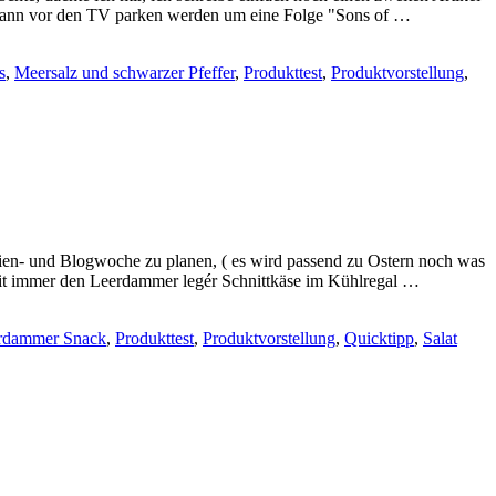
m Mann vor den TV parken werden um eine Folge "Sons of …
s
,
Meersalz und schwarzer Pfeffer
,
Produkttest
,
Produktvorstellung
,
ien- und Blogwoche zu planen, ( es wird passend zu Ostern noch was
 Zeit immer den Leerdammer legér Schnittkäse im Kühlregal …
rdammer Snack
,
Produkttest
,
Produktvorstellung
,
Quicktipp
,
Salat