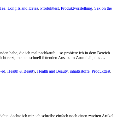
 Tea
,
Long Island Icetea
,
Produkttest
,
Produktvorstellung
,
Sex on the
den habe, die ich mal nachkaufe... so probiere ich in dem Bereich
cht reizt, meinen schnell fettenden Ansatz im Zaum hält, das …
-ed
,
Health & Beauty
,
Health and Beauty
,
inhaltsstoffe
,
Produkttest
,
te, dachte ich mir, ich schreibe einfach noch einen zweiten Artikel