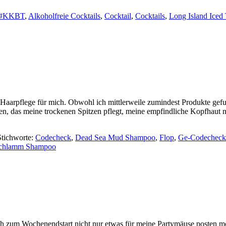
#KKBT
,
Alkoholfreie Cocktails
,
Cocktail
,
Cocktails
,
Long Island Iced
aarpflege für mich. Obwohl ich mittlerweile zumindest Produkte gefun
n, das meine trockenen Spitzen pflegt, meine empfindliche Kopfhaut ni
Stichworte:
Codecheck
,
Dead Sea Mud Shampoo
,
Flop
,
Ge-Codecheck
Schlamm Shampoo
 zum Wochenendstart nicht nur etwas für meine Partymäuse posten möch