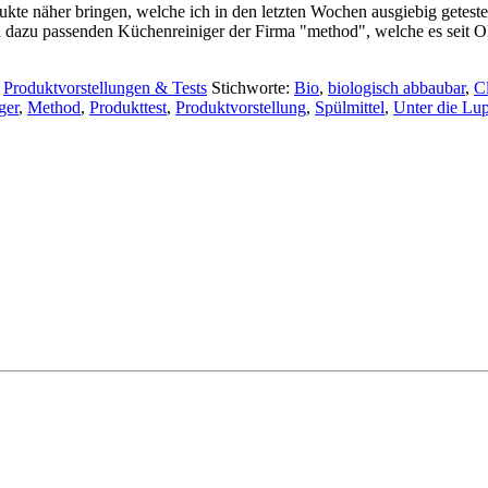
kte näher bringen, welche ich in den letzten Wochen ausgiebig getes
den dazu passenden Küchenreiniger der Firma "method", welche es seit 
,
Produktvorstellungen & Tests
Stichworte:
Bio
,
biologisch abbaubar
,
C
ger
,
Method
,
Produkttest
,
Produktvorstellung
,
Spülmittel
,
Unter die L