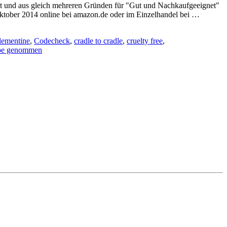
tet und aus gleich mehreren Gründen für "Gut und Nachkaufgeeignet"
Oktober 2014 online bei amazon.de oder im Einzelhandel bei …
lementine
,
Codecheck
,
cradle to cradle
,
cruelty free
,
upe genommen