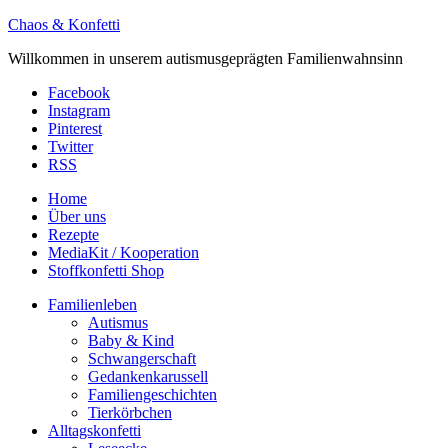
Chaos & Konfetti
Willkommen in unserem autismusgeprägten Familienwahnsinn
Facebook
Instagram
Pinterest
Twitter
RSS
Home
Über uns
Rezepte
MediaKit / Kooperation
Stoffkonfetti Shop
Familienleben
Autismus
Baby & Kind
Schwangerschaft
Gedankenkarussell
Familiengeschichten
Tierkörbchen
Alltagskonfetti