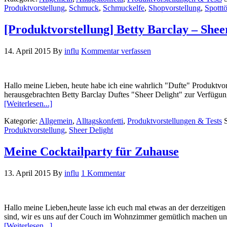
Produktvorstellung
,
Schmuck
,
Schmuckelfe
,
Shopvorstellung
,
Spotttö
[Produktvorstellung] Betty Barclay – Shee
14. April 2015
By
influ
Kommentar verfassen
Hallo meine Lieben, heute habe ich eine wahrlich "Dufte" Produktv
herausgebrachten Betty Barclay Duftes "Sheer Delight" zur Verfügun
[Weiterlesen...]
Kategorie:
Allgemein
,
Alltagskonfetti
,
Produktvorstellungen & Tests
Produktvorstellung
,
Sheer Delight
Meine Cocktailparty für Zuhause
13. April 2015
By
influ
1 Kommentar
Hallo meine Lieben,heute lasse ich euch mal etwas an der derzeitigen
sind, wir es uns auf der Couch im Wohnzimmer gemütlich machen und 
[Weiterlesen...]