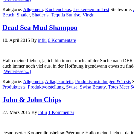
Kategorie:
Allgemein
,
Küchenchaos
,
Leckereien im Test
Stichworte:
Beach
,
Shatler
,
Shatler`s
,
Tequila Sunrise
,
Virgin
Dead Sea Mud Shampoo
10. April 2015
By
influ
6 Kommentare
Hallo meine Lieben, ja, ich bin immer noch auf der Suche nach DER H
auch immer noch viel aus, in der Hoffnung irgendwann etwas zu finde
[Weiterlesen...]
Kategorie:
Allgemein
,
Alltagskonfetti
,
Produktvorstellungen & Tests
Produkttests
,
Produktvorstellung
,
Swisa
,
Swisa Beauty
,
Totes Meer 
John & John Chips
27. März 2015
By
influ
1 Kommentar
gesponserter Kooperationsbeitrag/Werbung Hallo meine Lieben, da ich