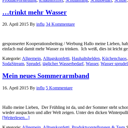
Produktvorstellung
,
schadstofffrei
,
Schulanfang
,
Schulbedarf
,
Schule
…trinkt mehr Wasser
20. April 2015
By
influ
34 Kommentare
gesponserter Kooperationsbeitrag / Werbung Hallo meine Lieben, hab
einfach mal damit mehr Wasser zu trinken. Ich weiß, dies ist leicht g
Kategorie:
Allgemein
,
Alltagskonfetti
,
Hauhaltshelden
,
Küchenchaos
SodaStream
,
Sprudel
,
täglicher Wasserbedarf
,
Wasser
,
Wasser sprude
Mein neues Sommerarmband
16. April 2015
By
influ
5 Kommentare
Hallo meine Lieben, Der Frühling ist da, und der Sommer steht sch
wieder auspacken und aller Welt zeigen. Unter den dicken Winterpull
[Weiterlesen...]
Kategorie:
Allgemein
,
Alltagskonfetti
,
Produktvorstellungen & Tests