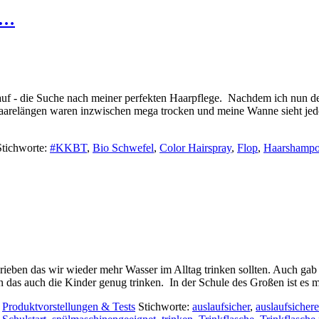
as…
ht auf - die Suche nach meiner perfekten Haarpflege. Nachdem ich nun
e Haarelängen waren inzwischen mega trocken und meine Wanne sieht je
Stichworte:
#KKBT
,
Bio Schwefel
,
Color Hairspray
,
Flop
,
Haarshamp
chrieben das wir wieder mehr Wasser im Alltag trinken sollten. Auch 
en das auch die Kinder genug trinken. In der Schule des Großen ist es 
,
Produktvorstellungen & Tests
Stichworte:
auslaufsicher
,
auslaufsicher