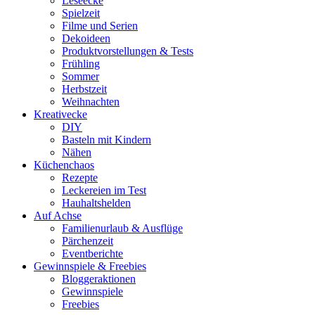
Leseecke
Spielzeit
Filme und Serien
Dekoideen
Produktvorstellungen & Tests
Frühling
Sommer
Herbstzeit
Weihnachten
Kreativecke
DIY
Basteln mit Kindern
Nähen
Küchenchaos
Rezepte
Leckereien im Test
Hauhaltshelden
Auf Achse
Familienurlaub & Ausflüge
Pärchenzeit
Eventberichte
Gewinnspiele & Freebies
Bloggeraktionen
Gewinnspiele
Freebies