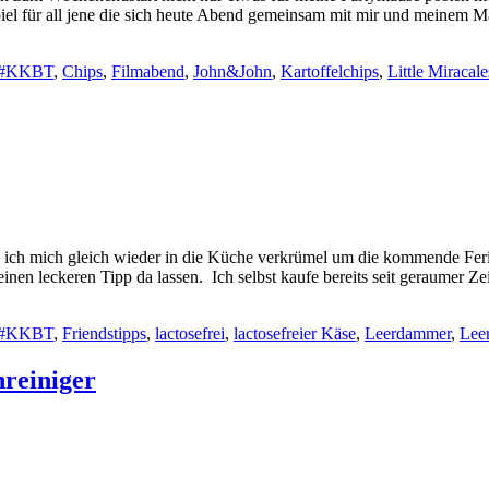
ispiel für all jene die sich heute Abend gemeinsam mit mir und meine
#KKBT
,
Chips
,
Filmabend
,
John&John
,
Kartoffelchips
,
Little Miracale
e ich mich gleich wieder in die Küche verkrümel um die kommende Fer
einen leckeren Tipp da lassen. Ich selbst kaufe bereits seit geraumer
#KKBT
,
Friendstipps
,
lactosefrei
,
lactosefreier Käse
,
Leerdammer
,
Lee
reiniger