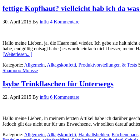
fettige Kopfhaut? vielleicht hab ich da w
30. April 2015
By
influ
4 Kommentare
Hallo meine Lieben, ja, die Haare mal wieder. Ich gebe sie halt nic
habe, endgültig entsagt habe ( es wurde einfach nicht besser, mein
[Weiterlesen...]
Kategorie:
Allgemein
,
Alltagskonfetti
,
Produktvorstellungen & Tests
Shampoo Mousse
Isybe Trinkflaschen für Unterwegs
22. April 2015
By
influ
6 Kommentare
Hallo meine Lieben, in meinem letzten Artikel habe ich darüber ges
Jedoch gilt das nicht nur für uns Erwachsene, wir sollten darauf acht
Kategorie:
Allgemein
,
Alltagskonfetti
,
Hauhaltshelden
,
Küchenchaos