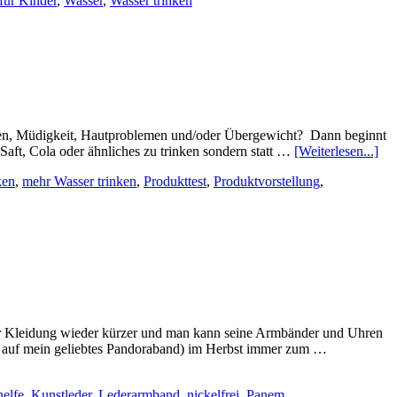
 für Kinder
,
Wasser
,
Wasser trinken
erzen, Müdigkeit, Hautproblemen und/oder Übergewicht? Dann beginnt
 Saft, Cola oder ähnliches zu trinken sondern statt …
[Weiterlesen...]
ken
,
mehr Wasser trinken
,
Produkttest
,
Produktvorstellung
,
der Kleidung wieder kürzer und man kann seine Armbänder und Uhren
bis auf mein geliebtes Pandoraband) im Herbst immer zum …
elfe
,
Kunstleder
,
Lederarmband
,
nickelfrei
,
Panem
,