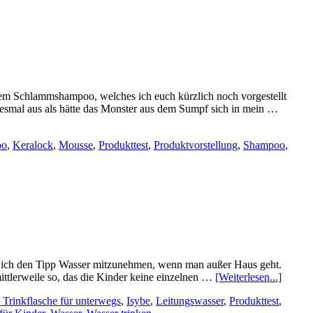
 dem Schlammshampoo, welches ich euch kürzlich noch vorgestellt
desmal aus als hätte das Monster aus dem Sumpf sich in mein …
oo
,
Keralock
,
Mousse
,
Produkttest
,
Produktvorstellung
,
Shampoo
,
gab ich den Tipp Wasser mitzunehmen, wenn man außer Haus geht.
mittlerweile so, das die Kinder keine einzelnen …
[Weiterlesen...]
e Trinkflasche für unterwegs
,
Isybe
,
Leitungswasser
,
Produkttest
,