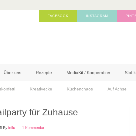
FACEBOOK
INSTAGRAM
PINT
Über uns
Rezepte
MediaKit / Kooperation
Stoffk
skonfetti
Kreativecke
Küchenchaos
Auf Achse
ilparty für Zuhause
15
By
influ
1 Kommentar