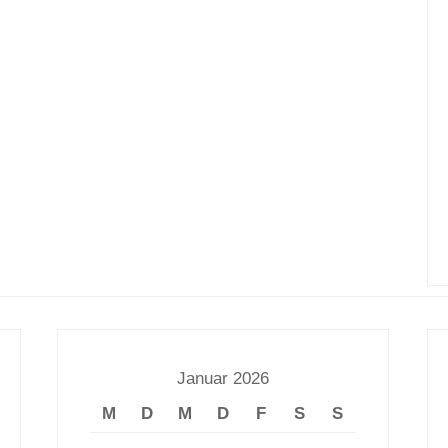
Januar 2026
M
D
M
D
F
S
S