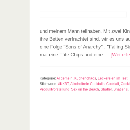
und meinem Mann teilhaben. Mit zwei Kind
ihre Betten verfrachtet sind, wir es un
eine Folge "Sons of Anarchy" , "Falling Sk
mal eine Tüte Chips und eine …
[Weiterle
Kategorie:
Allgemein
,
Küchenchaos
,
Leckereien im Test
Stichworte:
#KKBT
,
Alkoholfreie Cocktails
,
Cocktail
,
Cockt
Produktvorstellung
,
Sex on the Beach
,
Shatler
,
Shatler`s
,