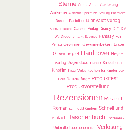
Sterne
Auslosung
Arena Verlag
Autismus
Autismus Spektrums Störung
Bastelidee
Blanvalet Verlag
Basteln
Basteltipp
Carlsen Verlag
DIY
DM
Disney
Buchvorstellung
Fantasy
DM Drogeriemarkt
FJB
Essence
Gewinner
Gewinnerbekanntgabe
Verlag
Hardcover
Gewinnspiel
Heyne
Jugendbuch
Verlag
Kinderbuch
Kinder
Kinofilm
kochen für Kinder
Knaur Verlag
Low
Produkttest
Neuzugänge
Carb
Produktvorstellung
Rezensionen
Rezept
Roman
Schnell und
schmeckt Kindern
Taschenbuch
einfach
Thermomix
Verlosung
Unter die Lupe genommen