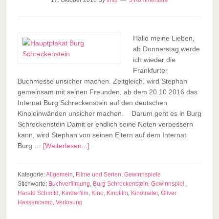
17. Oktober 2016
By
influ
5 Kommentare
Hallo meine Lieben,
ab Donnerstag werde
ich wieder die
Frankfurter
Buchmesse unsicher machen. Zeitgleich, wird Stephan
gemeinsam mit seinen Freunden, ab dem 20.10.2016 das
Internat Burg Schreckenstein auf den deutschen
Kinoleinwänden unsicher machen. Darum geht es in Burg
Schreckenstein Damit er endlich seine Noten verbessern
kann, wird Stephan von seinen Eltern auf dem Internat
Burg …
[Weiterlesen...]
Kategorie:
Allgemein
,
Filme und Serien
,
Gewinnspiele
Stichworte:
Buchverfilmung
,
Burg Schreckenstein
,
Gewinnspiel
,
Harald Schmitd
,
Kinderfilm
,
Kino
,
Kinofilm
,
Kinotrailer
,
Oliver
Hassencamp
,
Verlosung