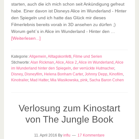
starten, auch die ich mich schon seit Ankündigung gefreut
habe. Einer davon ist Disneys Alice im Wunderland - Hinter
den Spiegeln und ich hatte das Glück mir dieses
Filmerlebnis bereits vorab in 3D ansehen zu dürfen ;)
Worum geht`s in Alice im Wunderland - Hinter den …
[Weiterlesen...]
Kategorie:
Allgemein
,
Alltagskonfetti
,
Filme und Serien
Stichworte:
Alan Rickman
,
Alice
,
Alice 2
,
Alice im Wunderland
,
Alice
im Wunderland hinter den Spiegeln
,
der verrückte Hutmacher
,
Disney
,
Disneyfilm
,
Helena Bonham Carter
,
Johnny Depp
,
Kinofilm
,
Kinotrailer
,
Mad Hatter
,
Mia Wasikowska
,
pink
,
Sacha Baron Cohen
Verlosung zum Kinostart
von The Jungle Book
11. April 2016
By
influ
17 Kommentare