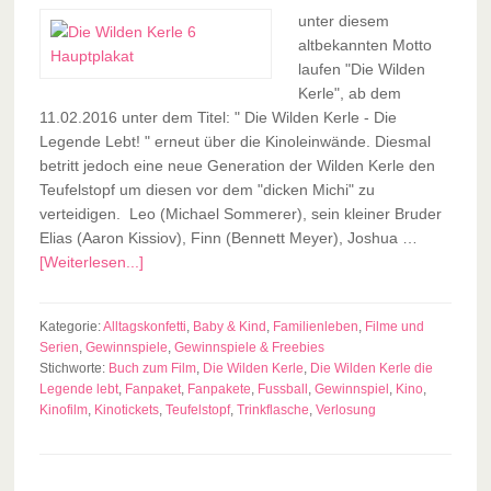
unter diesem
altbekannten Motto
laufen "Die Wilden
Kerle", ab dem
11.02.2016 unter dem Titel: " Die Wilden Kerle - Die
Legende Lebt! " erneut über die Kinoleinwände. Diesmal
betritt jedoch eine neue Generation der Wilden Kerle den
Teufelstopf um diesen vor dem "dicken Michi" zu
verteidigen. Leo (Michael Sommerer), sein kleiner Bruder
Elias (Aaron Kissiov), Finn (Bennett Meyer), Joshua …
[Weiterlesen...]
Kategorie:
Alltagskonfetti
,
Baby & Kind
,
Familienleben
,
Filme und
Serien
,
Gewinnspiele
,
Gewinnspiele & Freebies
Stichworte:
Buch zum Film
,
Die Wilden Kerle
,
Die Wilden Kerle die
Legende lebt
,
Fanpaket
,
Fanpakete
,
Fussball
,
Gewinnspiel
,
Kino
,
Kinofilm
,
Kinotickets
,
Teufelstopf
,
Trinkflasche
,
Verlosung