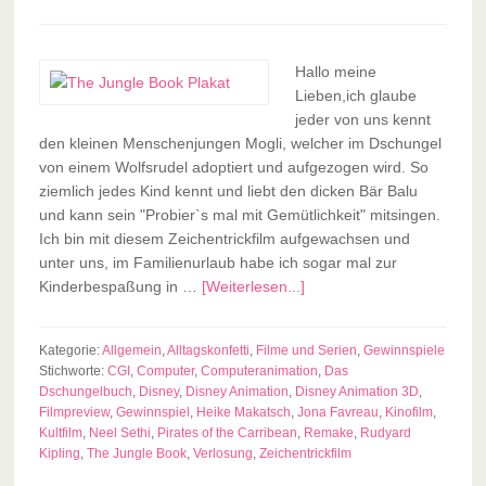
Hallo meine
Lieben,ich glaube
jeder von uns kennt
den kleinen Menschenjungen Mogli, welcher im Dschungel
von einem Wolfsrudel adoptiert und aufgezogen wird. So
ziemlich jedes Kind kennt und liebt den dicken Bär Balu
und kann sein "Probier`s mal mit Gemütlichkeit" mitsingen.
Ich bin mit diesem Zeichentrickfilm aufgewachsen und
unter uns, im Familienurlaub habe ich sogar mal zur
Kinderbespaßung in …
[Weiterlesen...]
Kategorie:
Allgemein
,
Alltagskonfetti
,
Filme und Serien
,
Gewinnspiele
Stichworte:
CGI
,
Computer
,
Computeranimation
,
Das
Dschungelbuch
,
Disney
,
Disney Animation
,
Disney Animation 3D
,
Filmpreview
,
Gewinnspiel
,
Heike Makatsch
,
Jona Favreau
,
Kinofilm
,
Kultfilm
,
Neel Sethi
,
Pirates of the Carribean
,
Remake
,
Rudyard
Kipling
,
The Jungle Book
,
Verlosung
,
Zeichentrickfilm