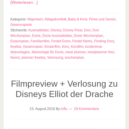
[Weiterlesen...]
Kategorie:
Allgemein
,
Alltagskonfetti
,
Baby & Kind
,
Filme und Serien
,
Gewinnspiele
Stichworte:
Ausmalbilder
,
Disney
,
Disney Pixar
,
Dori
,
Dori
Wochenplan
,
Dorie
,
Dorie Ausmalbilder
,
Dorie Wochenplan
,
Essensplan
,
Familienfilm
,
Findet Dorie
,
Findet Nemo
,
Finding Dory
,
freebie
,
Gewinnspiel
,
Kinderfilm
,
Kino
,
Kinofilm
,
kostenlose
Malvorlagen
,
Malvorlage für Dorie
,
meal planner
,
mealplanner free
,
Nemo
,
planner freebie
,
Verlosung
,
wochenplan
Filmpreview + Verlosung zu
Disneys Elliot der Drache
23. August 2016
By
influ
29 Kommentare