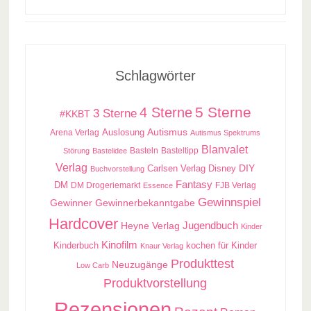
Schlagwörter
5 Sterne
4 Sterne
3 Sterne
#KKBT
Auslosung
Autismus
Arena Verlag
Autismus Spektrums
Blanvalet
Basteln
Basteltipp
Störung
Bastelidee
Verlag
Carlsen Verlag
DIY
Disney
Buchvorstellung
Fantasy
DM
DM Drogeriemarkt
FJB Verlag
Essence
Gewinnspiel
Gewinner
Gewinnerbekanntgabe
Hardcover
Jugendbuch
Heyne Verlag
Kinder
Kinofilm
kochen für Kinder
Kinderbuch
Knaur Verlag
Produkttest
Neuzugänge
Low Carb
Produktvorstellung
Rezensionen