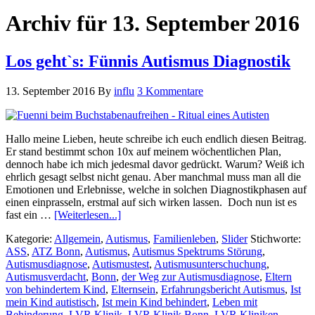
Archiv für 13. September 2016
Los geht`s: Fünnis Autismus Diagnostik
13. September 2016
By
influ
3 Kommentare
Hallo meine Lieben, heute schreibe ich euch endlich diesen Beitrag.
Er stand bestimmt schon 10x auf meinem wöchentlichen Plan,
dennoch habe ich mich jedesmal davor gedrückt. Warum? Weiß ich
ehrlich gesagt selbst nicht genau. Aber manchmal muss man all die
Emotionen und Erlebnisse, welche in solchen Diagnostikphasen auf
einen einprasseln, erstmal auf sich wirken lassen. Doch nun ist es
fast ein …
[Weiterlesen...]
Kategorie:
Allgemein
,
Autismus
,
Familienleben
,
Slider
Stichworte:
ASS
,
ATZ Bonn
,
Autismus
,
Autismus Spektrums Störung
,
Autismusdiagnose
,
Autismustest
,
Autismusunterschuchung
,
Autismusverdacht
,
Bonn
,
der Weg zur Autismusdiagnose
,
Eltern
von behindertem Kind
,
Elternsein
,
Erfahrungsbericht Autismus
,
Ist
mein Kind autistisch
,
Ist mein Kind behindert
,
Leben mit
Behinderung
,
LVR Klinik
,
LVR Klinik Bonn
,
LVR Kliniken
,