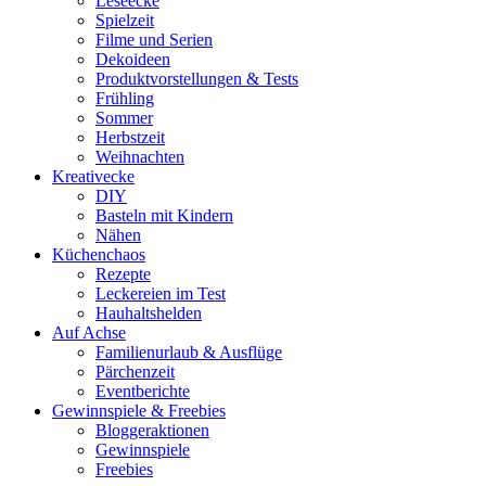
Leseecke
Spielzeit
Filme und Serien
Dekoideen
Produktvorstellungen & Tests
Frühling
Sommer
Herbstzeit
Weihnachten
Kreativecke
DIY
Basteln mit Kindern
Nähen
Küchenchaos
Rezepte
Leckereien im Test
Hauhaltshelden
Auf Achse
Familienurlaub & Ausflüge
Pärchenzeit
Eventberichte
Gewinnspiele & Freebies
Bloggeraktionen
Gewinnspiele
Freebies