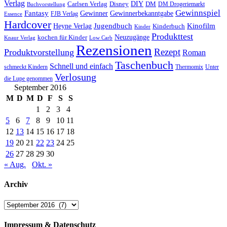
Verlag
Carlsen Verlag
DIY
DM
Disney
DM Drogeriemarkt
Buchvorstellung
Gewinnspiel
Fantasy
Gewinner
Gewinnerbekanntgabe
FJB Verlag
Essence
Hardcover
Kinofilm
Jugendbuch
Heyne Verlag
Kinderbuch
Kinder
Produkttest
Neuzugänge
kochen für Kinder
Low Carb
Knaur Verlag
Rezensionen
Rezept
Produktvorstellung
Roman
Taschenbuch
Schnell und einfach
Thermomix
schmeckt Kindern
Unter
Verlosung
die Lupe genommen
September 2016
M
D
M
D
F
S
S
1
2
3
4
5
6
7
8
9
10
11
12
13
14
15
16
17
18
19
20
21
22
23
24
25
26
27
28
29
30
« Aug.
Okt. »
Archiv
Archiv
Impressum & Datenschutz