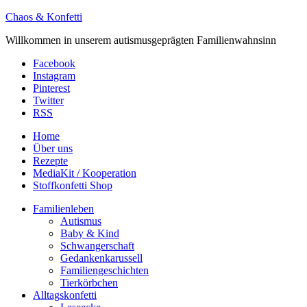
Chaos & Konfetti
Willkommen in unserem autismusgeprägten Familienwahnsinn
Facebook
Instagram
Pinterest
Twitter
RSS
Home
Über uns
Rezepte
MediaKit / Kooperation
Stoffkonfetti Shop
Familienleben
Autismus
Baby & Kind
Schwangerschaft
Gedankenkarussell
Familiengeschichten
Tierkörbchen
Alltagskonfetti