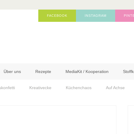
FACEBOOK
INSTAGRAM
PINT
Über uns
Rezepte
MediaKit / Kooperation
Stoffk
skonfetti
Kreativecke
Küchenchaos
Auf Achse