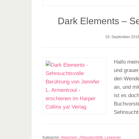
Dark Elements – S
19. September 201
Hallo mein
und grauer
den Wende
an, und mi
ist es doc
Buchvorste
Sehnsucht
Kategorie:
Allgemein
,
Alltagskonfetti
,
Leseecke