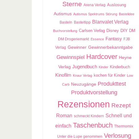
Sterne
Auslosung
Arena Verlag
Autismus
Autismus Spektrums Störung
Bastelidee
Blanvalet Verlag
Basteln
Basteltipp
Carlsen Verlag
DIY
DM
Disney
Buchvorstellung
Fantasy
DM Drogeriemarkt
FJB
Essence
Gewinner
Gewinnerbekanntgabe
Verlag
Hardcover
Gewinnspiel
Heyne
Jugendbuch
Verlag
Kinderbuch
Kinder
Kinofilm
kochen für Kinder
Knaur Verlag
Low
Produkttest
Neuzugänge
Carb
Produktvorstellung
Rezensionen
Rezept
Roman
Schnell und
schmeckt Kindern
Taschenbuch
einfach
Thermomix
Verlosung
Unter die Lupe genommen