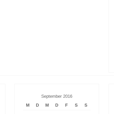
September 2016
M
D
M
D
F
S
S