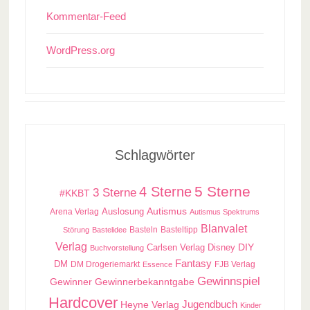
Kommentar-Feed
WordPress.org
Schlagwörter
5 Sterne
4 Sterne
3 Sterne
#KKBT
Auslosung
Autismus
Arena Verlag
Autismus Spektrums
Blanvalet
Basteln
Basteltipp
Störung
Bastelidee
Verlag
Carlsen Verlag
DIY
Disney
Buchvorstellung
Fantasy
DM
DM Drogeriemarkt
FJB Verlag
Essence
Gewinnspiel
Gewinner
Gewinnerbekanntgabe
Hardcover
Jugendbuch
Heyne Verlag
Kinder