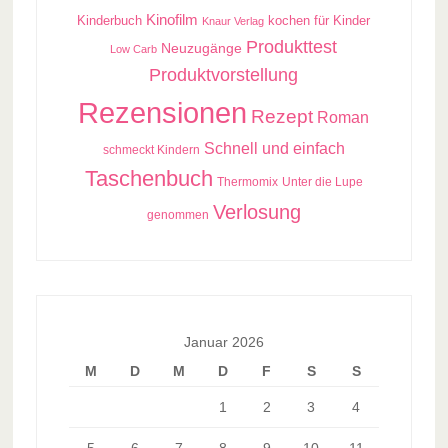
Kinofilm
kochen für Kinder
Kinderbuch
Knaur Verlag
Produkttest
Neuzugänge
Low Carb
Produktvorstellung
Rezensionen
Rezept
Roman
Schnell und einfach
schmeckt Kindern
Taschenbuch
Thermomix
Unter die Lupe
Verlosung
genommen
Januar 2026
M
D
M
D
F
S
S
1
2
3
4