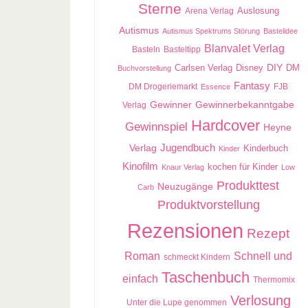
Sterne
Auslosung
Arena Verlag
Autismus
Autismus Spektrums Störung
Bastelidee
Blanvalet Verlag
Basteln
Basteltipp
Carlsen Verlag
DIY
DM
Disney
Buchvorstellung
Fantasy
DM Drogeriemarkt
FJB
Essence
Gewinner
Gewinnerbekanntgabe
Verlag
Hardcover
Gewinnspiel
Heyne
Jugendbuch
Verlag
Kinderbuch
Kinder
Kinofilm
kochen für Kinder
Knaur Verlag
Low
Produkttest
Neuzugänge
Carb
Produktvorstellung
Rezensionen
Rezept
Roman
Schnell und
schmeckt Kindern
Taschenbuch
einfach
Thermomix
Verlosung
Unter die Lupe genommen