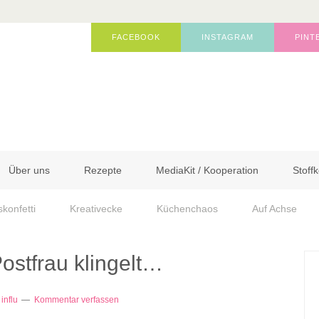
FACEBOOK
INSTAGRAM
PINT
Über uns
Rezepte
MediaKit / Kooperation
Stoffk
skonfetti
Kreativecke
Küchenchaos
Auf Achse
ostfrau klingelt…
y
influ
Kommentar verfassen