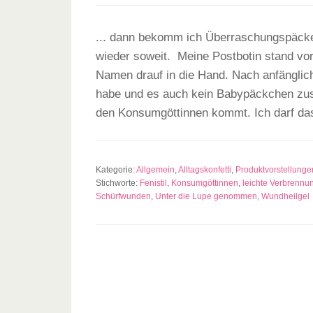
... dann bekomm ich Überraschungspäcken
wieder soweit. Meine Postbotin stand vo
Namen drauf in die Hand. Nach anfängliche
habe und es auch kein Babypäckchen zuse
den Konsumgöttinnen kommt. Ich darf d
Kategorie:
Allgemein
,
Alltagskonfetti
,
Produktvorstellunge
Stichworte:
Fenistil
,
Konsumgöttinnen
,
leichte Verbrennu
Schürfwunden
,
Unter die Lupe genommen
,
Wundheilgel