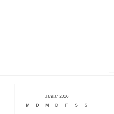
Januar 2026
M
D
M
D
F
S
S