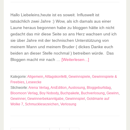
Hallo Liebeleins,heute ist es soweit. Influswelt ist
tatsächlich zwei Jahre :) Wow, als ich damals aus einer
Laune heraus begonnen habe zu bloggen hätte ich nicht
gedacht das mir diese Seite so ans Herz wachsen und ich
sie über Jahre mit der technischen Unterstützung von
meinem Mann und meinem Bruder ( dickes Danke euch
beiden an dieser Stelle nochmal ) betreiben würde. Das
Bloggen macht mir nach …
[Weiterlesen...]
Kategorie:
Allgemein
,
Alltagskonfetti
,
Gewinnspiele
,
Gewinnspiele &
Freebies
,
Leseecke
Stichworte:
Arena Verlag
,
ArsEdition
,
Auslosung
,
Bloggeburtstag
,
Bloomoon Verlag
,
Boy Nobody
,
Buchpakete
,
Buchverlosung
,
Gewinn
,
Gewinner
,
Gewinnerbekanntgabe
,
Gewinnspiel
,
Goldmarie auf
Wolke 7
,
Schmucklesezeichen
,
Verlosung