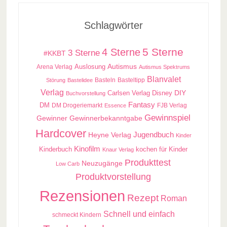
Schlagwörter
5 Sterne
4 Sterne
3 Sterne
#KKBT
Auslosung
Autismus
Arena Verlag
Autismus Spektrums
Blanvalet
Basteln
Basteltipp
Störung
Bastelidee
Verlag
Carlsen Verlag
DIY
Disney
Buchvorstellung
Fantasy
DM
DM Drogeriemarkt
FJB Verlag
Essence
Gewinnspiel
Gewinner
Gewinnerbekanntgabe
Hardcover
Jugendbuch
Heyne Verlag
Kinder
Kinofilm
kochen für Kinder
Kinderbuch
Knaur Verlag
Produkttest
Neuzugänge
Low Carb
Produktvorstellung
Rezensionen
Rezept
Roman
Schnell und einfach
schmeckt Kindern