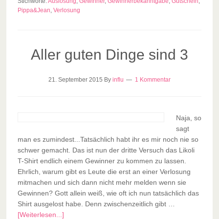
Stichworte:
Auslosung
,
Gewinner
,
Gewinnerbekanntgabe
,
Gutschein
,
Pippa&Jean
,
Verlosung
Aller guten Dinge sind 3
21. September 2015
By
influ
1 Kommentar
Naja, so
sagt
man es zumindest...Tatsächlich habt ihr es mir noch nie so
schwer gemacht. Das ist nun der dritte Versuch das Likoli
T-Shirt endlich einem Gewinner zu kommen zu lassen.
Ehrlich, warum gibt es Leute die erst an einer Verlosung
mitmachen und sich dann nicht mehr melden wenn sie
Gewinnen? Gott allein weiß, wie oft ich nun tatsächlich das
Shirt ausgelost habe. Denn zwischenzeitlich gibt …
[Weiterlesen...]