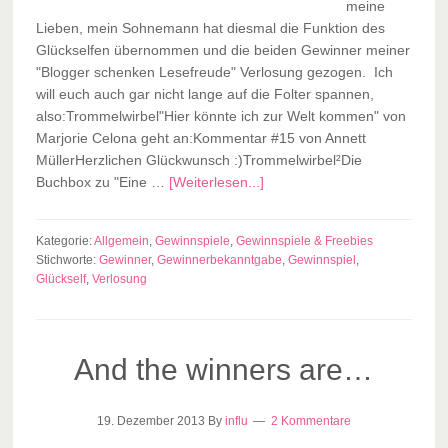
meine
Lieben, mein Sohnemann hat diesmal die Funktion des
Glückselfen übernommen und die beiden Gewinner meiner
"Blogger schenken Lesefreude" Verlosung gezogen. Ich
will euch auch gar nicht lange auf die Folter spannen,
also:Trommelwirbel"Hier könnte ich zur Welt kommen" von
Marjorie Celona geht an:Kommentar #15 von Annett
MüllerHerzlichen Glückwunsch :)Trommelwirbel²Die
Buchbox zu "Eine …
[Weiterlesen...]
Kategorie:
Allgemein
,
Gewinnspiele
,
Gewinnspiele & Freebies
Stichworte:
Gewinner
,
Gewinnerbekanntgabe
,
Gewinnspiel
,
Glückself
,
Verlosung
And the winners are…
19. Dezember 2013
By
influ
2 Kommentare