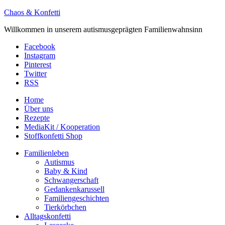
Chaos & Konfetti
Willkommen in unserem autismusgeprägten Familienwahnsinn
Facebook
Instagram
Pinterest
Twitter
RSS
Home
Über uns
Rezepte
MediaKit / Kooperation
Stoffkonfetti Shop
Familienleben
Autismus
Baby & Kind
Schwangerschaft
Gedankenkarussell
Familiengeschichten
Tierkörbchen
Alltagskonfetti