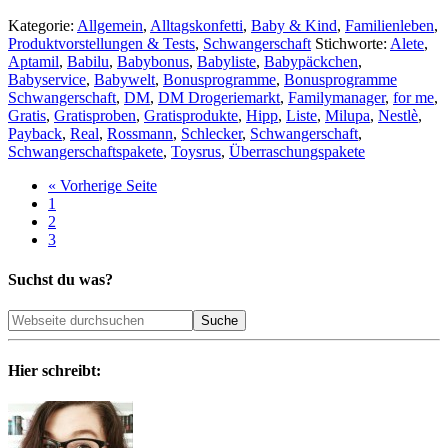
Kategorie:
Allgemein
,
Alltagskonfetti
,
Baby & Kind
,
Familienleben
,
Produktvorstellungen & Tests
,
Schwangerschaft
Stichworte:
Alete
,
Aptamil
,
Babilu
,
Babybonus
,
Babyliste
,
Babypäckchen
,
Babyservice
,
Babywelt
,
Bonusprogramme
,
Bonusprogramme
Schwangerschaft
,
DM
,
DM Drogeriemarkt
,
Familymanager
,
for me
,
Gratis
,
Gratisproben
,
Gratisprodukte
,
Hipp
,
Liste
,
Milupa
,
Nestlè
,
Payback
,
Real
,
Rossmann
,
Schlecker
,
Schwangerschaft
,
Schwangerschaftspakete
,
Toysrus
,
Überraschungspakete
« Vorherige Seite
1
2
3
Suchst du was?
Hier schreibt: