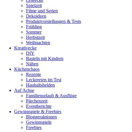
Leseecke
Spielzeit
Filme und Serien
Dekoideen
Produktvorstellungen & Tests
Frühling
Sommer
Herbstzeit
Weihnachten
Kreativecke
DIY
Basteln mit Kindern
Nähen
Küchenchaos
Rezepte
Leckereien im Test
Hauhaltshelden
Auf Achse
Familienurlaub & Ausflüge
Pärchenzeit
Eventberichte
Gewinnspiele & Freebies
Bloggeraktionen
Gewinnspiele
Freebies