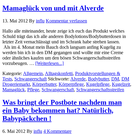
Mamaglück von und mit Alverde
13. Mai 2012
By
influ
Kommentar verfassen
Hallo alle miteinander, heute zeige ich euch das Produkt welches
Schuld trägt das ich alle anderen Bodylotions/Bodybutterdosen in
letzter Zeit vernachlässigt und im Schrank habe strehen lassen.
Als im 4. Monat mein Bauch doch langsam anfing Kugelig zu
werden bin ich in den DM gegangen und wollte mir eine Creme
oder ähnliches kaufen um den bösen Schwangerschaftsstreifen
vorzubeugen. …
[Weiterlesen...]
Kategorie:
Allgemein
,
Alltagskonfetti
,
Produktvorstellungen &
Tests
,
Schwangerschaft
Stichworte:
Alverde
,
Bodybutter
,
DM
,
DM
Drogeriemarkt
,
Körperbutter
,
Körperpflege
,
Kugelpflege
,
Kugelzeit
,
Mamaglück
,
Pflege
,
Schwangerschaft
,
Schwangerschaftsstreifen
Was bringt der Postbote nachdem man
ein Baby bekommen hat? Natürlich,
Babypäckchen !
6. Mai 2012
By
influ
4 Kommentare