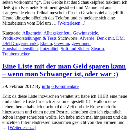
selten vorkommt *g*. Der Große hat das Schaukelpferd traktiert, ich
fleißig im Kosmetik Sortiment gestöbert und Männe hat aus
Langeweile einen Teilnahmeschein für ein Gewinnspiel ausgefüllt.
Heute klingelte plötzlich das Telefon und es meldete sich eine
Mitarbeiterin vom DM um …
[Weiterlesen...]
Kategorie:
Allgemein
,
Alltagskonfetti
,
Gewinnspiele
,
Produktvorstellungen & Tests
Stichworte:
Alverde
,
Denk mit
,
DM
,
DM Drogeriemarkt
,
Ebelin
,
Gewinn
,
gewonnen
,
Haushaltsutensilien
,
Putzmittel
,
Soft und Sicher
,
Stearin
,
Traubenzucker
Eine Liste mit der man Geld sparen kann
– wenn man Schwanger ist, oder war :)
29. Februar 2012
By
influ
6 Kommentare
Edit: da diese Liste inzwischen veraltet ist, habe ich HIER eine neue
und aktuelle Liste für euch zusammengestellt !!! Hallo meine
lieben, heute habe ich nochmal die Zeit und die Ruhe mich fix
hinzusetzen und einen neuen Post zu schreiben den ich eigentlich
schon länger schreiben wollte. Ich habe mich mal hingesetzt und die
einzelnen Internetadressen zusammen gesucht von den Firmen und
…
[Weiterlesen...]