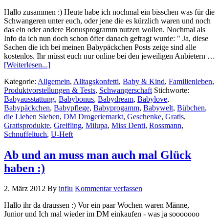
Hallo zusammen :) Heute habe ich nochmal ein bisschen was für die
Schwangeren unter euch, oder jene die es kürzlich waren und noch
das ein oder andere Bonusprogramm nutzen wollen. Nochmal als
Info da ich nun doch schon öfter danach gefragt wurde: " Ja, diese
Sachen die ich bei meinen Babypäckchen Posts zeige sind alle
kostenlos. Ihr müsst euch nur online bei den jeweiligen Anbietern …
[Weiterlesen...]
Kategorie:
Allgemein
,
Alltagskonfetti
,
Baby & Kind
,
Familienleben
,
Produktvorstellungen & Tests
,
Schwangerschaft
Stichworte:
Babyausstattung
,
Babybonus
,
Babydream
,
Babylove
,
Babypäckchen
,
Babypflege
,
Babyprogamm
,
Babywelt
,
Bübchen
,
die Lieben Sieben
,
DM Drogeriemarkt
,
Geschenke
,
Gratis
,
Gratisprodukte
,
Greifling
,
Milupa
,
Miss Denti
,
Rossmann
,
Schnuffeltuch
,
U-Heft
Ab und an muss man auch mal Glück
haben :)
2. März 2012
By
influ
Kommentar verfassen
Hallo ihr da draussen :) Vor ein paar Wochen waren Männe,
Junior und Ich mal wieder im DM einkaufen - was ja sooooooo