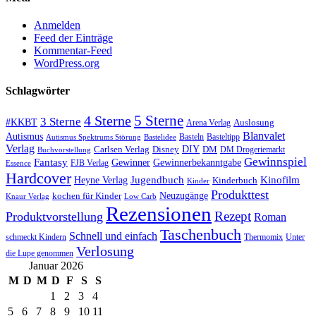
Anmelden
Feed der Einträge
Kommentar-Feed
WordPress.org
Schlagwörter
5 Sterne
4 Sterne
3 Sterne
#KKBT
Auslosung
Arena Verlag
Blanvalet
Autismus
Basteln
Basteltipp
Autismus Spektrums Störung
Bastelidee
Verlag
Carlsen Verlag
DIY
DM
Disney
DM Drogeriemarkt
Buchvorstellung
Gewinnspiel
Fantasy
Gewinner
Gewinnerbekanntgabe
FJB Verlag
Essence
Hardcover
Kinofilm
Jugendbuch
Heyne Verlag
Kinderbuch
Kinder
Produkttest
Neuzugänge
kochen für Kinder
Low Carb
Knaur Verlag
Rezensionen
Rezept
Produktvorstellung
Roman
Taschenbuch
Schnell und einfach
Thermomix
schmeckt Kindern
Unter
Verlosung
die Lupe genommen
Januar 2026
M
D
M
D
F
S
S
1
2
3
4
5
6
7
8
9
10
11