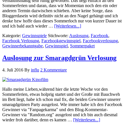
verhältnismäßig sehr ruhig geworden. Das liegt einfach an den
Sommerferien und daran, dass wir Momentan noch den ein oder
anderen Termin dazwischen schieben. Aber keine Sorge, dass
Bloggerdasein wird definitiv nicht an den Nagel gehängt und ich
denke bzw hoffe dass dieses Sommerloch nur von kurzer Dauer ist
und ich bald auch wieder …
[Weiterlesen...]
Kategorie:
Gewinnspiele
Stichworte:
Auslosung
,
Facebook
,
Facebook Verlosung
,
Facebookgewinnspiel
,
Facebookverlosung
,
Gewinnerbekanntgabe
,
Gewinnspiel
,
Sommerpaket
Auslosung zur Smaragdgrün Verlosung
4. Juli 2016
By
influ
2 Kommentare
Hallo meine Lieben,während hier die letzte Woche vor den
Sommerferien, etwas holprig startet und der Große mit Bauchweh
im Bett liegt, habe ich schon mal fix, die beiden Gewinner unserer
smaragdgrünen Party ausgelost. Wie immer habe ich den Facebook
Gewinner via "Fanpagekarma" und den Blog-Kommentar-
Gewinner via "Random.org" ausgelost und ich bin auch diesmal
wieder froh darüber, denn es kamen …
[Weiterlesen...]