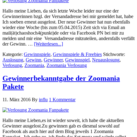
Hallo meine Lieben, da sich letzte Woche leider nur eine der
Gewinnerinnen bzgl. der Versandadresse bei mir gemeldet hat, habe
Ich soeben erneut ausgelost. Der neue Gewinner hat nun ebenfalls
wieder eine Woche (bis zum 05.04.2015) Zeit sich via Email an
mail(ät)chaoshoch4(punkt)de oder via Facebook PN bei mir zu
melden und mir eine Versandadresse mitzuteilen, andernfalls verfällt
der Gewinn. …
[Weiterlesen...]
Kategorie:
Gewinnspiele
,
Gewinnspiele & Freebies
Stichworte:
Auslosung
,
Gewinn
,
Gewinner
,
Gewinnspiel
,
Neuauslosung
,
Verlosung
,
Zoomania
,
Zoomania Verlosung
Gewinnerbekanntgabe der Zoomania
Pakete
11. März 2016
By
influ
1 Kommentar
Hallo meine Lieben,es ist wieder soweit, ich habe die aktuellen
Gewinner ausgelost.Zu gewinnen gab es diesmal sowohl auf
Facebook als auch hier auf dem Blog jeweils 1 Zoomania
Fanpaket. Ich gebe zu, ich finde das Set mega und würde selbst