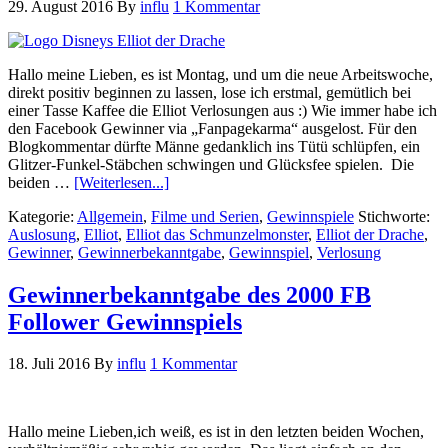
29. August 2016
By
influ
1 Kommentar
Hallo meine Lieben, es ist Montag, und um die neue Arbeitswoche,
direkt positiv beginnen zu lassen, lose ich erstmal, gemütlich bei
einer Tasse Kaffee die Elliot Verlosungen aus :) Wie immer habe ich
den Facebook Gewinner via „Fanpagekarma“ ausgelost. Für den
Blogkommentar dürfte Männe gedanklich ins Tütü schlüpfen, ein
Glitzer-Funkel-Stäbchen schwingen und Glücksfee spielen. Die
beiden …
[Weiterlesen...]
Kategorie:
Allgemein
,
Filme und Serien
,
Gewinnspiele
Stichworte:
Auslosung
,
Elliot
,
Elliot das Schmunzelmonster
,
Elliot der Drache
,
Gewinner
,
Gewinnerbekanntgabe
,
Gewinnspiel
,
Verlosung
Gewinnerbekanntgabe des 2000 FB
Follower Gewinnspiels
18. Juli 2016
By
influ
1 Kommentar
Hallo meine Lieben,ich weiß, es ist in den letzten beiden Wochen,