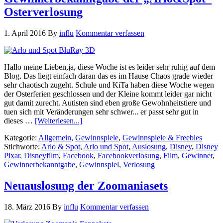
Osterverlosung
1. April 2016
By
influ
Kommentar verfassen
Hallo meine Lieben,ja, diese Woche ist es leider sehr ruhig auf dem
Blog. Das liegt einfach daran das es im Hause Chaos grade wieder
sehr chaotisch zugeht. Schule und KiTa haben diese Woche wegen
der Osterferien geschlossen und der Kleine kommt leider gar nicht
gut damit zurecht. Autisten sind eben große Gewohnheitstiere und
tuen sich mit Veränderungen sehr schwer... er passt sehr gut in
dieses …
[Weiterlesen...]
Kategorie:
Allgemein
,
Gewinnspiele
,
Gewinnspiele & Freebies
Stichworte:
Arlo & Spot
,
Arlo und Spot
,
Auslosung
,
Disney
,
Disney
Pixar
,
Disneyfilm
,
Facebook
,
Facebookverlosung
,
Film
,
Gewinner
,
Gewinnerbekanntgabe
,
Gewinnspiel
,
Verlosung
Neuauslosung der Zoomaniasets
18. März 2016
By
influ
Kommentar verfassen