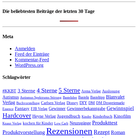
Die beliebtesten Beiträge der letzten 30 Tage
Meta
Anmelden
Feed der Einträge
Kommentar-Feed
WordPress.org
Schlagwörter
5 Sterne
4 Sterne
3 Sterne
#KKBT
Auslosung
Arena Verlag
Blanvalet
Autismus
Basteln
Basteltipp
Autismus Spektrums Störung
Bastelidee
Verlag
Carlsen Verlag
DIY
DM
Disney
DM Drogeriemarkt
Buchvorstellung
Gewinnspiel
Fantasy
Gewinner
Gewinnerbekanntgabe
FJB Verlag
Essence
Hardcover
Kinofilm
Jugendbuch
Heyne Verlag
Kinderbuch
Kinder
Produkttest
Neuzugänge
kochen für Kinder
Low Carb
Knaur Verlag
Rezensionen
Rezept
Produktvorstellung
Roman