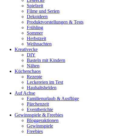
Leseecke
Spielzeit
Filme und Serien
Dekoideen
Produktvorstellungen & Tests
Frühling
Sommer
Herbstzeit
Weihnachten
Kreativecke
DIY
Basteln mit Kindern
Nähen
Küchenchaos
Rezepte
Leckereien im Test
Hauhaltshelden
Auf Achse
Familienurlaub & Ausflüge
Pärchenzeit
Eventberichte
Gewinnspiele & Freebies
Bloggeraktionen
Gewinnspiele
Freebies