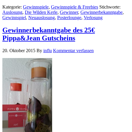
Kategorie:
Gewinnspiele
,
Gewinnspiele & Freebies
Stichworte:
Auslosung
,
Die Wilden Kerle
,
Gewinner
,
Gewinnerbekanntgabe
,
Gewinnspiel
,
Neuauslosung
,
Posterlounge
,
Verlosung
Gewinnerbekanntgabe des 25€
Pippa&Jean Gutscheins
20. Oktober 2015
By
influ
Kommentar verfassen