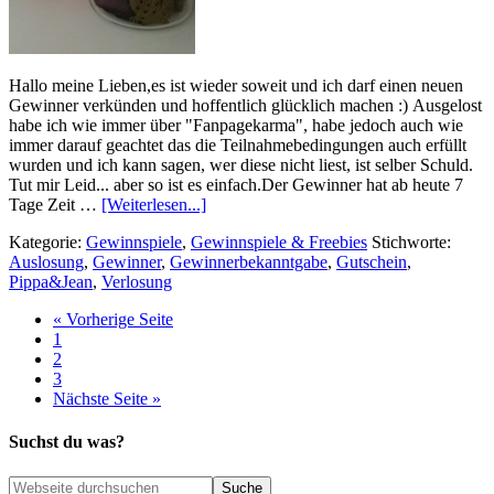
Hallo meine Lieben,es ist wieder soweit und ich darf einen neuen
Gewinner verkünden und hoffentlich glücklich machen :) Ausgelost
habe ich wie immer über "Fanpagekarma", habe jedoch auch wie
immer darauf geachtet das die Teilnahmebedingungen auch erfüllt
wurden und ich kann sagen, wer diese nicht liest, ist selber Schuld.
Tut mir Leid... aber so ist es einfach.Der Gewinner hat ab heute 7
Tage Zeit …
[Weiterlesen...]
Kategorie:
Gewinnspiele
,
Gewinnspiele & Freebies
Stichworte:
Auslosung
,
Gewinner
,
Gewinnerbekanntgabe
,
Gutschein
,
Pippa&Jean
,
Verlosung
« Vorherige Seite
1
2
3
Nächste Seite »
Suchst du was?