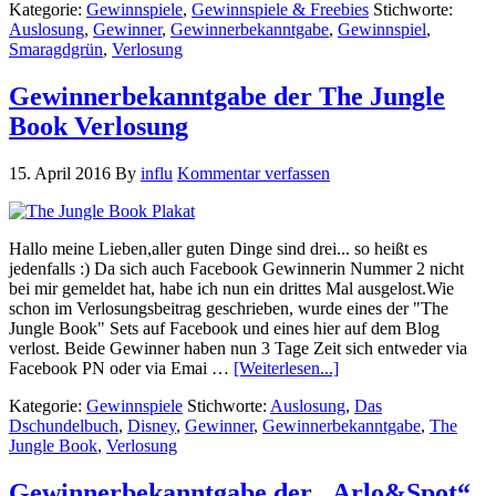
Kategorie:
Gewinnspiele
,
Gewinnspiele & Freebies
Stichworte:
Auslosung
,
Gewinner
,
Gewinnerbekanntgabe
,
Gewinnspiel
,
Smaragdgrün
,
Verlosung
Gewinnerbekanntgabe der The Jungle
Book Verlosung
15. April 2016
By
influ
Kommentar verfassen
Hallo meine Lieben,aller guten Dinge sind drei... so heißt es
jedenfalls :) Da sich auch Facebook Gewinnerin Nummer 2 nicht
bei mir gemeldet hat, habe ich nun ein drittes Mal ausgelost.Wie
schon im Verlosungsbeitrag geschrieben, wurde eines der "The
Jungle Book" Sets auf Facebook und eines hier auf dem Blog
verlost. Beide Gewinner haben nun 3 Tage Zeit sich entweder via
Facebook PN oder via Emai …
[Weiterlesen...]
Kategorie:
Gewinnspiele
Stichworte:
Auslosung
,
Das
Dschundelbuch
,
Disney
,
Gewinner
,
Gewinnerbekanntgabe
,
The
Jungle Book
,
Verlosung
Gewinnerbekanntgabe der „Arlo&Spot“