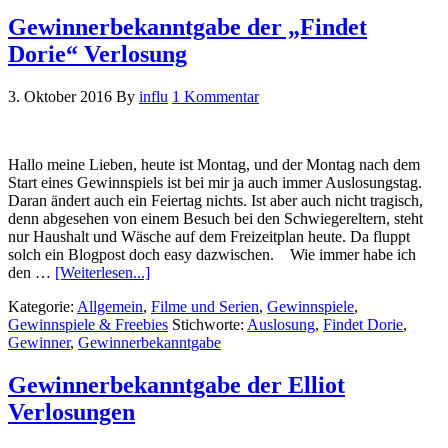
Gewinnerbekanntgabe der „Findet
Dorie“ Verlosung
3. Oktober 2016
By
influ
1 Kommentar
Hallo meine Lieben, heute ist Montag, und der Montag nach dem
Start eines Gewinnspiels ist bei mir ja auch immer Auslosungstag.
Daran ändert auch ein Feiertag nichts. Ist aber auch nicht tragisch,
denn abgesehen von einem Besuch bei den Schwiegereltern, steht
nur Haushalt und Wäsche auf dem Freizeitplan heute. Da fluppt
solch ein Blogpost doch easy dazwischen. Wie immer habe ich
den …
[Weiterlesen...]
Kategorie:
Allgemein
,
Filme und Serien
,
Gewinnspiele
,
Gewinnspiele & Freebies
Stichworte:
Auslosung
,
Findet Dorie
,
Gewinner
,
Gewinnerbekanntgabe
Gewinnerbekanntgabe der Elliot
Verlosungen