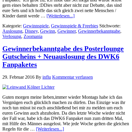
gern eines behalten :DDies steht aber nicht zur Debatte, das sind
eure Sets und ich hoffe das sich gleich zwei nette Menschen /
Kinder damit werde …
[Weiterlesen...]
Kategorie:
Gewinnspiele
,
Gewinnspiele & Freebies
Stichworte:
Auslosung
,
Disney
,
Gewinn
,
Gewinner
,
Gewinnerbekanntgabe
,
Verlosung
,
Zoomania
Gewinnerbekanntgabe des Posterlounge
Gutscheins + Neuauslosung des DWK6
Fanpaketes
29. Februar 2016
By
influ
Kommentar verfassen
Guten morgen meine lieben,immer wieder Montags habe ich das
Vergnügen euch glücklich machen zu dürfen. Das Einzige was ihr
noch tun müsst ist euch anschließend bei mir zu melden um euch
euren Gewinn auch abzuholen. Da dies letzte Woche wieder nicht
der Fall war, habe ich das DWK6 Fanpaket nun zum dritten Mal,
mit Hilfe des Männes ausgelost. Wie jede Woche gelten die gleichen
Regeln für die …
[Weiterlesen...]