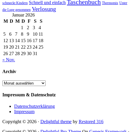
Taschenbuch
Schnell und einfach
Thermomix
schmeckt Kindern
Unter
Verlosung
die Lupe genommen
Januar 2026
M
D
M
D
F
S
S
1
2
3
4
5
6
7
8
9
10
11
12
13
14
15
16
17
18
19
20
21
22
23
24
25
26
27
28
29
30
31
« Nov.
Archiv
Archiv
Impressum & Datenschutz
Datenschutzerklärung
Impressum
Copyright © 2026 ·
Delightful theme
by
Restored 316
Copyright © 2026 ·
Delightful Pro Theme
On
Genesis Framework
·