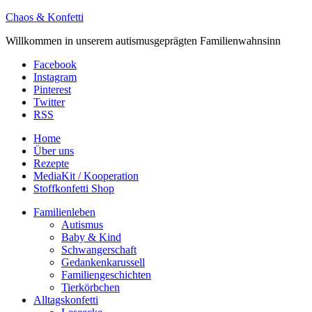
Chaos & Konfetti
Willkommen in unserem autismusgeprägten Familienwahnsinn
Facebook
Instagram
Pinterest
Twitter
RSS
Home
Über uns
Rezepte
MediaKit / Kooperation
Stoffkonfetti Shop
Familienleben
Autismus
Baby & Kind
Schwangerschaft
Gedankenkarussell
Familiengeschichten
Tierkörbchen
Alltagskonfetti