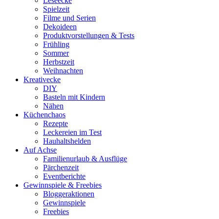
Leseecke
Spielzeit
Filme und Serien
Dekoideen
Produktvorstellungen & Tests
Frühling
Sommer
Herbstzeit
Weihnachten
Kreativecke
DIY
Basteln mit Kindern
Nähen
Küchenchaos
Rezepte
Leckereien im Test
Hauhaltshelden
Auf Achse
Familienurlaub & Ausflüge
Pärchenzeit
Eventberichte
Gewinnspiele & Freebies
Bloggeraktionen
Gewinnspiele
Freebies