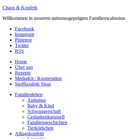
Chaos & Konfetti
Willkommen in unserem autismusgeprägten Familienwahnsinn
Facebook
Instagram
Pinterest
Twitter
RSS
Home
Über uns
Rezepte
MediaKit / Kooperation
Stoffkonfetti Shop
Familienleben
Autismus
Baby & Kind
Schwangerschaft
Gedankenkarussell
Familiengeschichten
Tierkörbchen
Alltagskonfetti