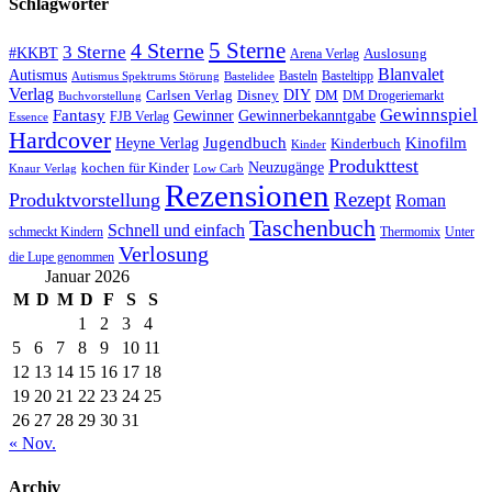
Schlagwörter
5 Sterne
4 Sterne
3 Sterne
#KKBT
Auslosung
Arena Verlag
Blanvalet
Autismus
Basteln
Basteltipp
Autismus Spektrums Störung
Bastelidee
Verlag
Carlsen Verlag
DIY
DM
Disney
DM Drogeriemarkt
Buchvorstellung
Gewinnspiel
Fantasy
Gewinner
Gewinnerbekanntgabe
FJB Verlag
Essence
Hardcover
Kinofilm
Jugendbuch
Heyne Verlag
Kinderbuch
Kinder
Produkttest
Neuzugänge
kochen für Kinder
Low Carb
Knaur Verlag
Rezensionen
Rezept
Produktvorstellung
Roman
Taschenbuch
Schnell und einfach
Thermomix
schmeckt Kindern
Unter
Verlosung
die Lupe genommen
Januar 2026
M
D
M
D
F
S
S
1
2
3
4
5
6
7
8
9
10
11
12
13
14
15
16
17
18
19
20
21
22
23
24
25
26
27
28
29
30
31
« Nov.
Archiv