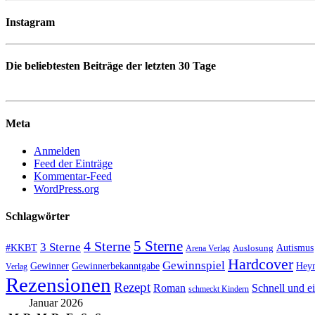
Instagram
Die beliebtesten Beiträge der letzten 30 Tage
Meta
Anmelden
Feed der Einträge
Kommentar-Feed
WordPress.org
Schlagwörter
5 Sterne
4 Sterne
3 Sterne
#KKBT
Auslosung
Autismus
Arena Verlag
Hardcover
Gewinnspiel
Gewinner
Gewinnerbekanntgabe
Heyn
Verlag
Rezensionen
Rezept
Roman
Schnell und e
schmeckt Kindern
Januar 2026