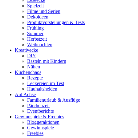
Leseecke
Spielzeit
Filme und Serien
Dekoideen
Produktvorstellungen & Tests
Frühling
Sommer
Herbstzeit
Weihnachten
Kreativecke
DIY
Basteln mit Kindern
Nähen
Küchenchaos
Rezepte
Leckereien im Test
Hauhaltshelden
Auf Achse
Familienurlaub & Ausflüge
Pärchenzeit
Eventberichte
Gewinnspiele & Freebies
Bloggeraktionen
Gewinnspiele
Freebies