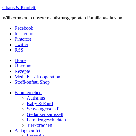
Chaos & Konfetti
Willkommen in unserem autismusgeprägten Familienwahnsinn
Facebook
Instagram
Pinterest
Twitter
RSS
Home
Über uns
Rezepte
MediaKit / Kooperation
Stoffkonfetti Shop
Familienleben
Autismus
Baby & Kind
Schwangerschaft
Gedankenkarussell
Familiengeschichten
Tierkörbchen
Alltagskonfetti