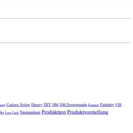
Fantasy
Carlsen Verlag
DIY
DM
Disney
DM Drogeriemarkt
FJB
lung
Essence
Produkttest
Produktvorstellung
Neuzugänge
der
Low Carb