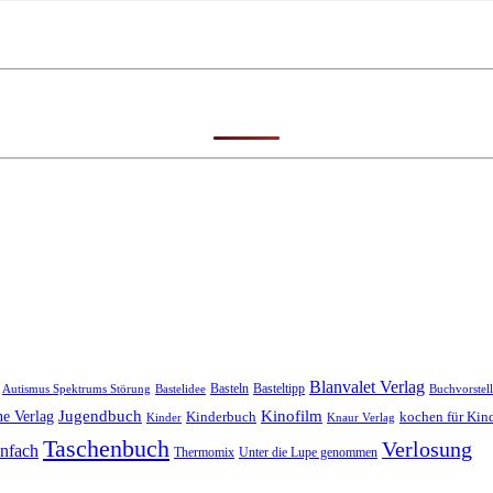
Blanvalet Verlag
Basteln
Basteltipp
Autismus Spektrums Störung
Bastelidee
Buchvorstel
Kinofilm
Jugendbuch
e Verlag
kochen für Kin
Kinderbuch
Kinder
Knaur Verlag
Taschenbuch
Verlosung
infach
Thermomix
Unter die Lupe genommen